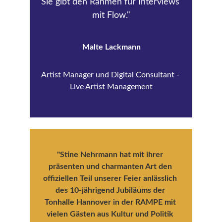
Sie gibt den Rahmen für Interviews 
mit Flow."
Malte Lackmann
Artist Manager und Digital Consultant - 
Live Artist Management
"Stine Nehrmann hat mit ihrer 
präsenten und charmanten Art den 
offiziellen Teil unserer Feier anlässlich 
des 10-jährigend Jubiläums der 
Tonhalle Hannover in der RAMPE mit 
vielen Gästen aus Kultur und Politik 