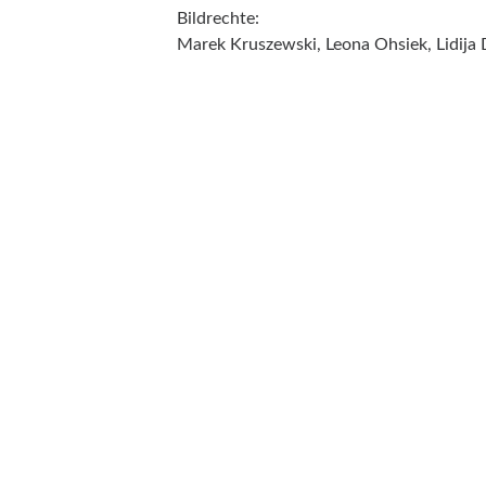
Bildrechte:
Marek Kruszewski, Leona Ohsiek, Lidija
Kontakt
mail@stine-nehrmann.com
+49 172 3053580